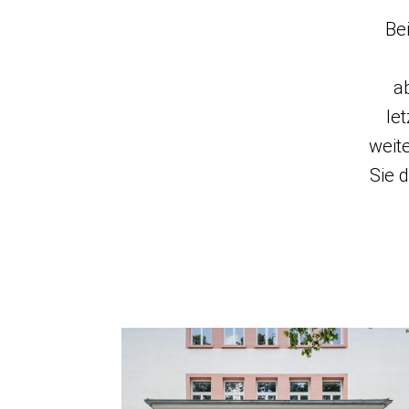
Bei
a
le
weit
Sie 