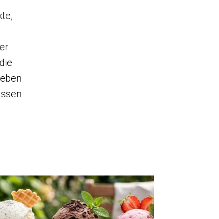
kte,
er
die
Geben
assen