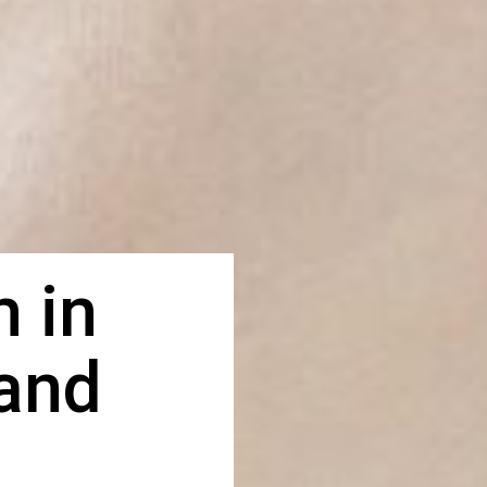
 in
land