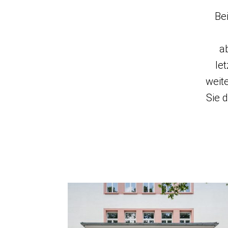
Bei
a
le
weit
Sie 