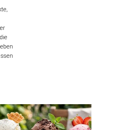
kte,
er
die
Geben
assen