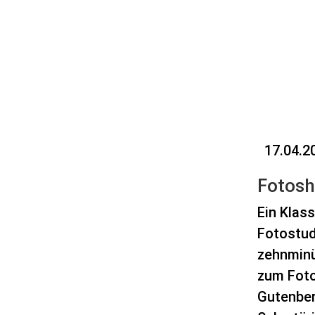
17.04.2
Fotosh
Ein Klas
Fotostudi
zehnminü
zum Foto
Gutenber