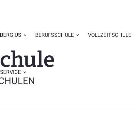
BERGIUS
BERUFSSCHULE
VOLLZEITSCHULE
SERVICE
63d-ba797b04b8ce 2