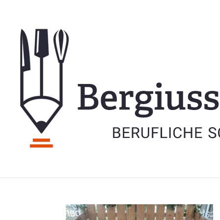
4d1c10db-c8b3-4c2f-9
1.10.2025