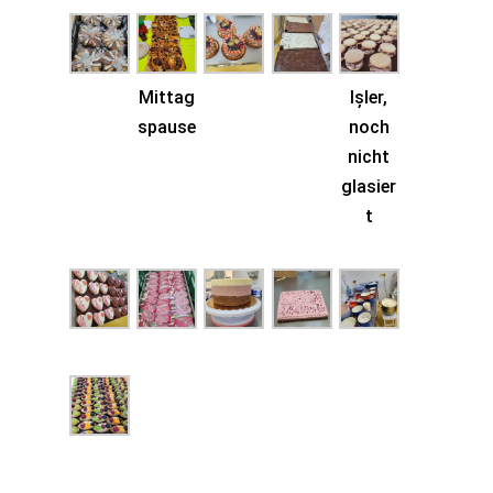
Mittag
Ișler,
spause
noch
nicht
glasier
t