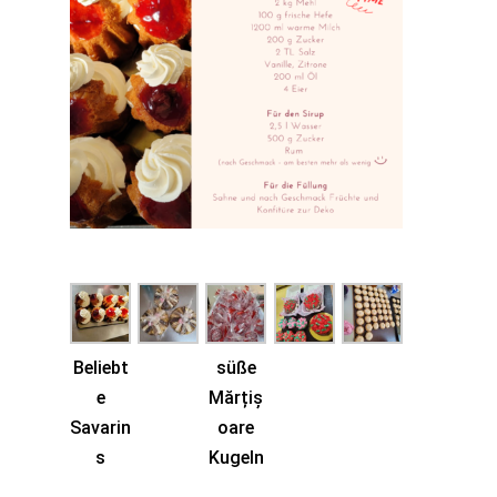
Beliebt
süße
e
Mărțiș
Savarin
oare
s
Kugeln