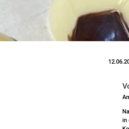
12.06.2
V
Am
Na
in
Ko