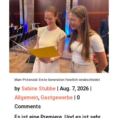
Main-Potenzial: Erste Generation feierlich verabschiedet
by
Sabine Stubbe
|
Aug. 7, 2026
|
Allgemein
,
Gastgewerbe
|
0
Comments
Es ist eine Premiere. Und es ist sehr